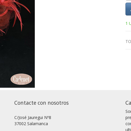
1 
TO
Contacte con nosotros
Ca
So
C/José Jauregui Nº8
pr
37002 Salamanca
co
ul