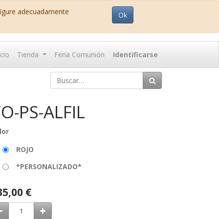
nfigure adecuadamente
Ok
icio
Tienda
Feria Comunión
Identificarse
O-PS-ALFIL
lor
ROJO
*PERSONALIZADO*
35,00
€