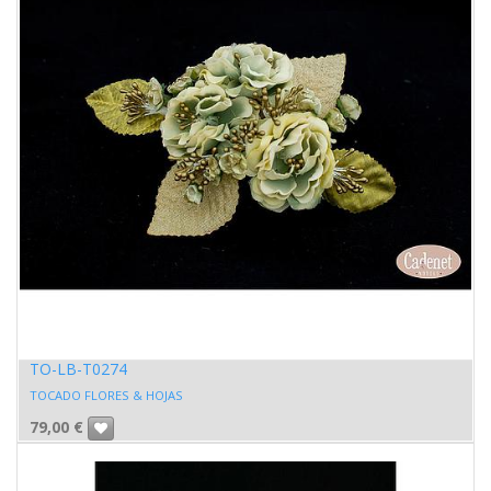
TO-LB-T0274
TOCADO FLORES & HOJAS
79,00
€