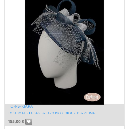
TO-PS-KIARA
TOCADO FIESTA BASE & LAZO BICOLOR & RED & PLUMA
155,00
€