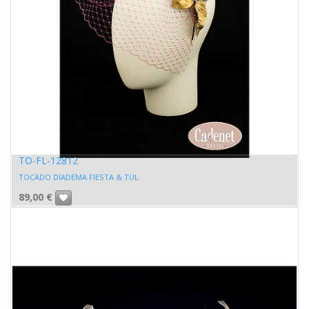
TO-FL-12812
TOCADO DIADEMA FIESTA & TUL
89,00
€