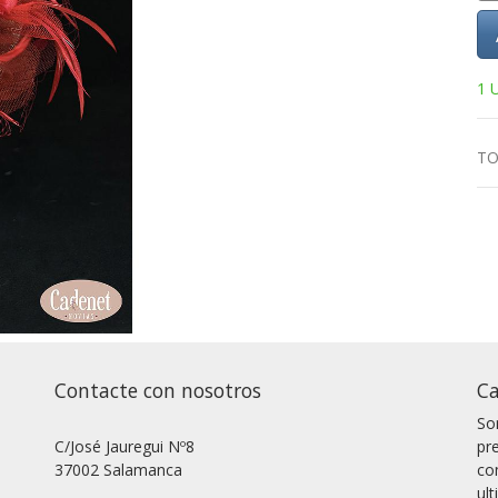
1 
TO
Contacte con nosotros
Ca
So
C/José Jauregui Nº8
pr
37002 Salamanca
co
ul