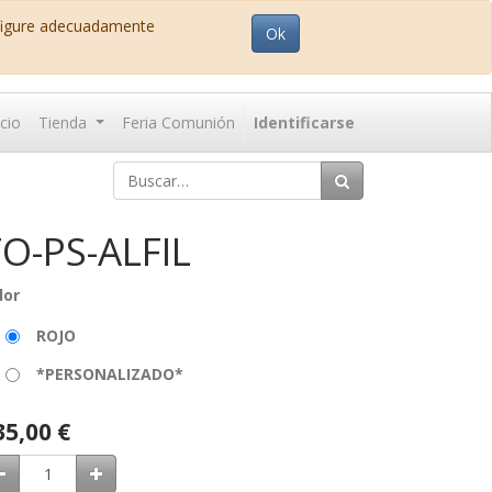
nfigure adecuadamente
Ok
icio
Tienda
Feria Comunión
Identificarse
O-PS-ALFIL
lor
ROJO
*PERSONALIZADO*
35,00
€