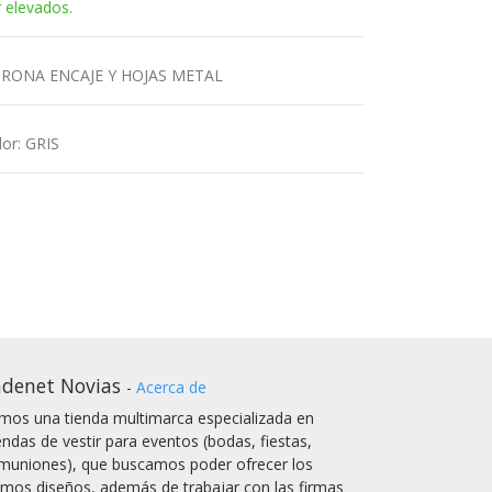
r elevados.
RONA ENCAJE Y HOJAS METAL
lor
:
GRIS
denet Novias
-
Acerca de
mos una tienda multimarca especializada en
endas de vestir para eventos (bodas, fiestas,
muniones), que buscamos poder ofrecer los
timos diseños, además de trabajar con las firmas