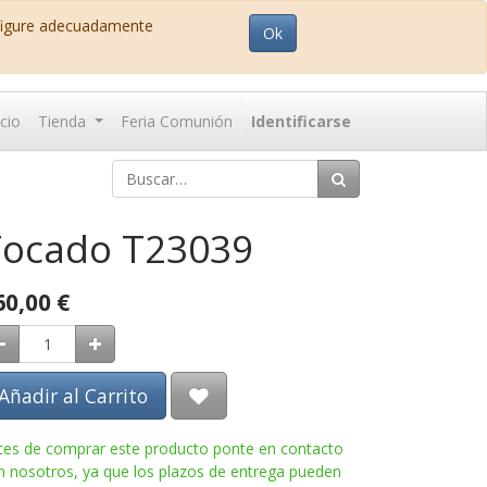
nfigure adecuadamente
Ok
icio
Tienda
Feria Comunión
Identificarse
Tocado T23039
60,00
€
Añadir al Carrito
tes de comprar este producto ponte en contacto
n nosotros, ya que los plazos de entrega pueden