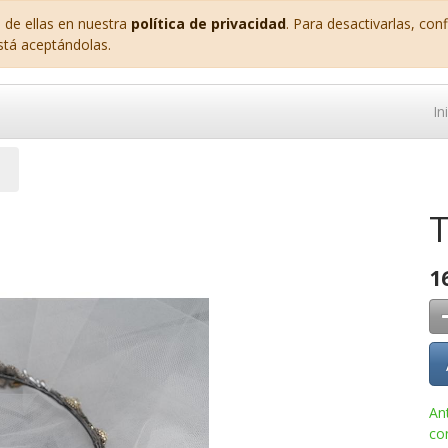
 de ellas en nuestra
política de privacidad
. Para desactivarlas, co
stá aceptándolas.
In
1
An
co