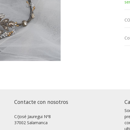
se
CO
Co
Contacte con nosotros
Ca
So
C/José Jauregui Nº8
pr
37002 Salamanca
co
ul