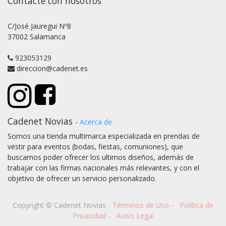
Contacte con nosotros
C/José Jauregui Nº8
37002 Salamanca
923053129
direccion@cadenet.es
Cadenet Novias
-
Acerca de
Somos una tienda multimarca especializada en prendas de
vestir para eventos (bodas, fiestas, comuniones), que
buscamos poder ofrecer los ultimos diseños, además de
trabajar con las firmas nacionales más relevantes, y con el
objetivo de ofrecer un servicio personalizado.
Copyright ©
Cadenet Novias
-
Términos de Uso
-
Política de
Privacidad
-
Aviso Legal