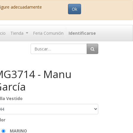
nfigure adecuadamente
Ok
icio
Tienda
Feria Comunión
Identificarse
MG3714 - Manu
arcía
lla Vestido
lor
MARINO