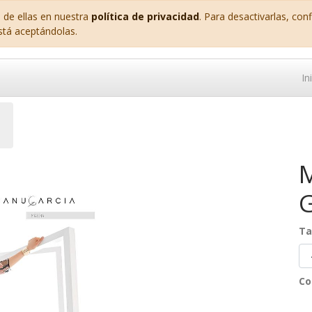
 de ellas en nuestra
política de privacidad
. Para desactivarlas, co
stá aceptándolas.
In
G
Ta
Co