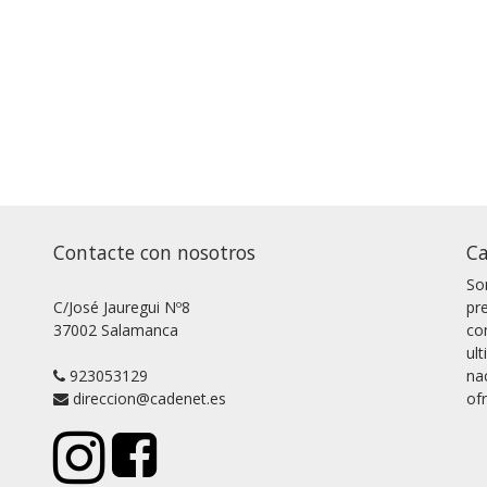
Contacte con nosotros
Ca
So
C/José Jauregui Nº8
pr
37002 Salamanca
co
ul
923053129
na
direccion@cadenet.es
of