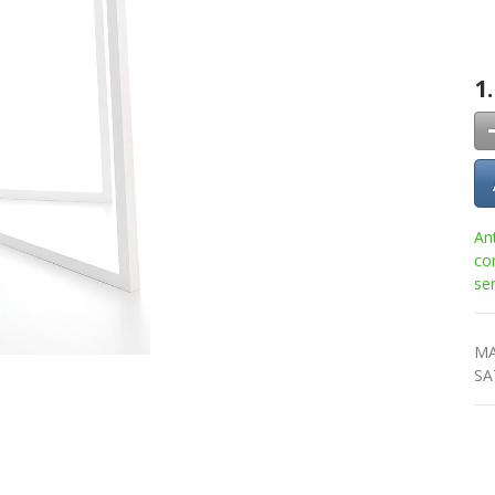
1
An
co
se
MA
SA