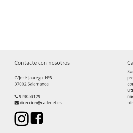
Contacte con nosotros
Ca
So
C/José Jauregui Nº8
pr
37002 Salamanca
co
ul
923053129
na
direccion@cadenet.es
of