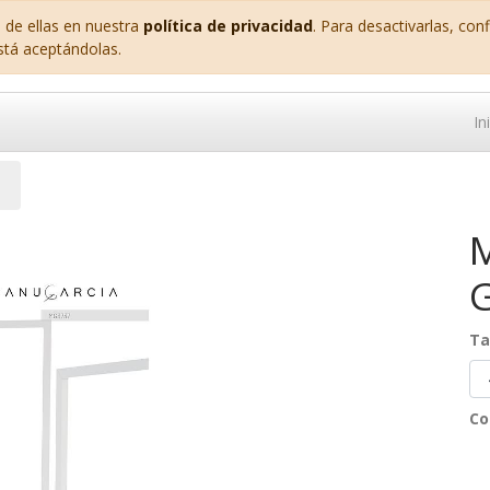
 de ellas en nuestra
política de privacidad
. Para desactivarlas, co
stá aceptándolas.
In
G
Ta
Co