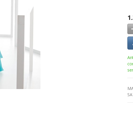
1
An
co
se
MA
SA