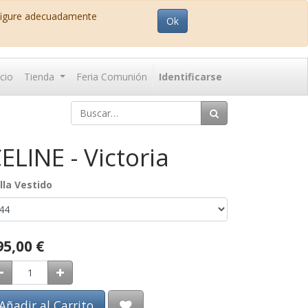
nfigure adecuadamente
Ok
icio
Tienda
Feria Comunión
Identificarse
ELINE - Victoria
lla Vestido
95,00
€
Añadir al Carrito