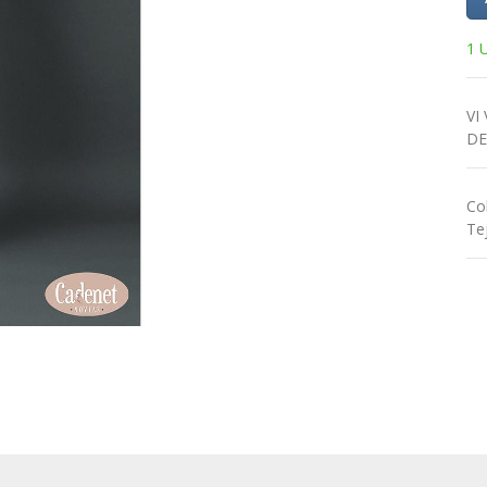
1 
VI
DE
Co
Te